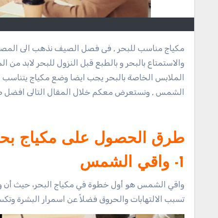
م
مكياج مناسب للبحر , فى فصل الصيف نذهب الى المصايف المختلفة للاستمتاع بالجو الجميل والهواء النقى المنعش
والاستمتاع بالبحر و بالطبع قبل النزول للبحر لابد من 
الملابس الخاصة بالبحر يجب ايضا وضع مكياج يتناسب مع
الشمس , ونستعرض معكم خلال المقال التالى افضل طرق
طرق الحصول على مكياج بح
1- واقي الشمس
واقي الشمس هو أول خطوة في مكياج البحر، حيث أن و
تسبب الالتهابات والحروق فضلاً عن اسمرار البشرة وتكس