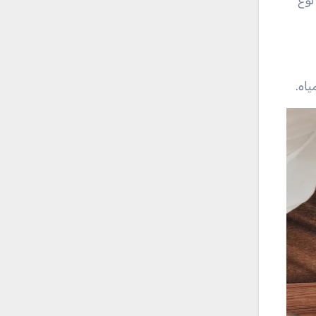
نوع
اه.