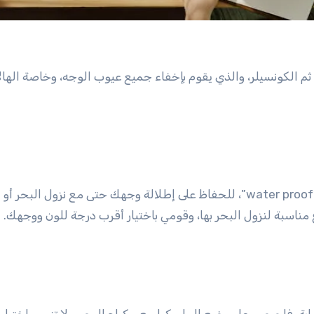
الكونسيلر، والذي يقوم بإخفاء جميع عيوب الوجه، وخاصة الهال
يفضل اختيار كريم الأساس من الأنواع المقاومة للمياه “water proof”، للحفاظ على إطلالة وجهك حتى مع نزول الب
مناسبة لنزول البحر بها، وقومي باختيار أقرب درجة للون ووجهك.