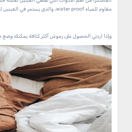
الماسكرا من أهم الأدوات التي تعطي العينين لمسة جذاب
مقاوم للمياه water proof، والذي يستمر في العينين لساعات طويلة في اليوم، وحتى بعد نزول البحر.
وإذا اردتي الحصول على رموش أكثر كثافة يمكنك وضع طب